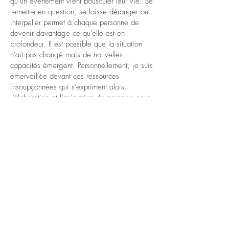
qu’un évènement vient bousculer leur vie. Se
remettre en question, se laisse déranger ou
interpeller permet à chaque personne de
devenir davantage ce qu’elle est en
profondeur. Il est possible que la situation
n’ait pas changé mais de nouvelles
capacités émergent. Personnellement, je suis
émerveillée devant ces ressources
insoupçonnées qui s’expriment alors.
L’élaboration et l’animation de parcours pour
adultes sur l’estime de soi (Et si je décidais
de m’aimer ? …Parce je le vaux bien !...) a
renforcé ma conviction de développer cet
accompagnement.
Praticienne Monbourquette
, certifiée par
ESTIMAME
Internationale, je suis habilitée à
animer les ateliers « De l’estime de soi à
l’estime du Soi » selon les travaux et la
pédagogie de Jean Monbourquette. La
découverte de ces ateliers m’a
enthousiasmée. L’approche proposée prend