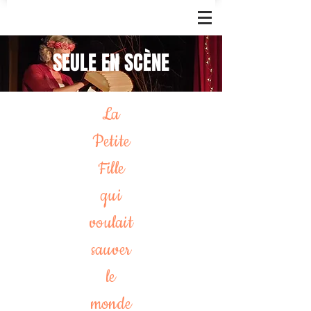
SEULE EN SCÈNE
La
Petite
Fille
qui
voulait
sauver
le
monde