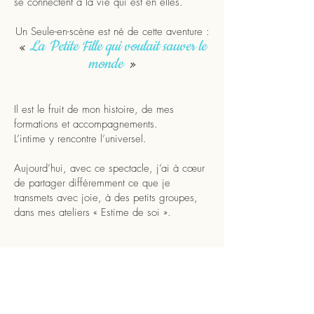
se connectent à la vie qui est en elles.
Un Seule-en-scène est né de cette aventure :
La Petite Fille qui voulait sauver le
«
monde
»
Il est le fruit de mon histoire, de mes
formations et accompagnements.
L’intime y rencontre l’universel.
Aujourd’hui, avec ce spectacle, j’ai à cœur
de partager différemment ce que je
transmets avec joie, à des petits groupes,
dans mes ateliers « Estime de soi ».
Dans une ambiance féérique,
laissez vous embarquer dans ce voyage
intérieur, « Pour plus de vie » !
Je vous attends nombreux !